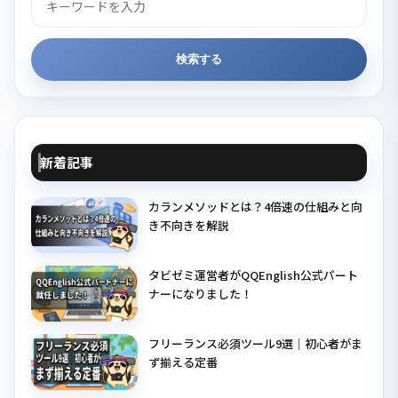
索
検索する
新着記事
カランメソッドとは？4倍速の仕組みと向
き不向きを解説
タビゼミ運営者がQQEnglish公式パート
ナーになりました！
フリーランス必須ツール9選｜初心者がま
ず揃える定番