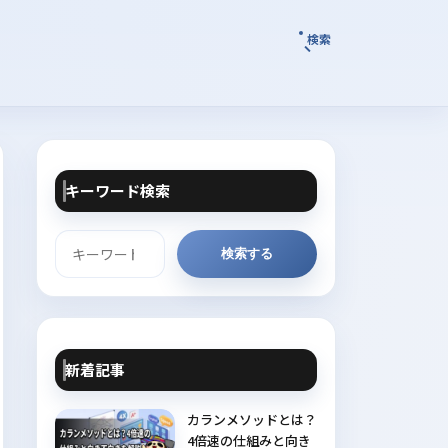
検索
キーワード検索
検
索
検索する
新着記事
カランメソッドとは？
4倍速の仕組みと向き