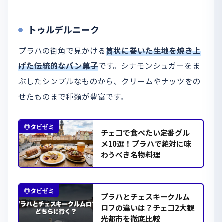
トゥルデルニーク
プラハの街角で見かける
筒状に巻いた生地を焼き上
げた伝統的なパン菓子
です。シナモンシュガーをま
ぶしたシンプルなものから、クリームやナッツをの
せたものまで種類が豊富です。
タビゼミ
チェコで食べたい定番グル
メ10選！プラハで絶対に味
わうべき名物料理
タビゼミ
プラハとチェスキークルム
ロフの違いは？チェコ2大観
光都市を徹底比較