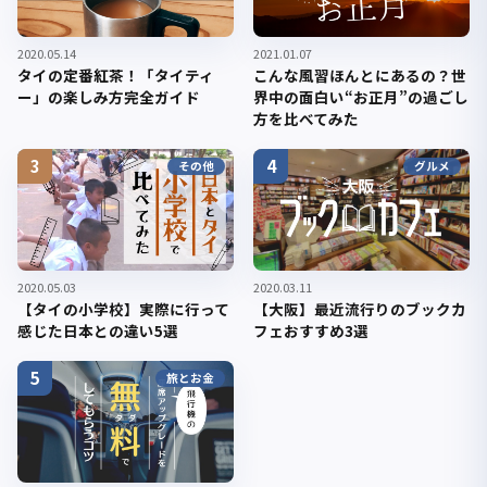
2020.05.14
2021.01.07
タイの定番紅茶！「タイティ
こんな風習ほんとにあるの？世
ー」の楽しみ方完全ガイド
界中の面白い“お正月”の過ごし
方を比べてみた
3
4
その他
グルメ
2020.05.03
2020.03.11
【タイの小学校】実際に行って
【大阪】最近流行りのブックカ
感じた日本との違い5選
フェおすすめ3選
5
旅とお金