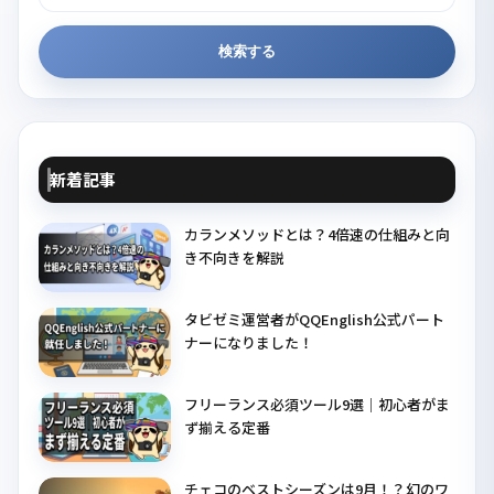
検索する
新着記事
カランメソッドとは？4倍速の仕組みと向
き不向きを解説
タビゼミ運営者がQQEnglish公式パート
ナーになりました！
フリーランス必須ツール9選｜初心者がま
ず揃える定番
チェコのベストシーズンは9月！？幻のワ